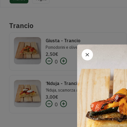
Trancio
Giusta - Trancio
Pomodorini e olive
2,50
€
0
‘Nduja - Trancio
‘Nduja, scamorza affumicata e pomodorini
3,00
€
0