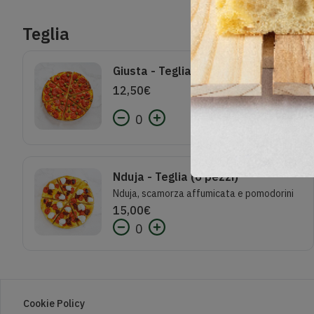
Teglia
Giusta - Teglia (6pezzi)
12,50
€
0
Nduja - Teglia (6 pezzi)
Nduja, scamorza affumicata e pomodorini
15,00
€
0
Cookie Policy