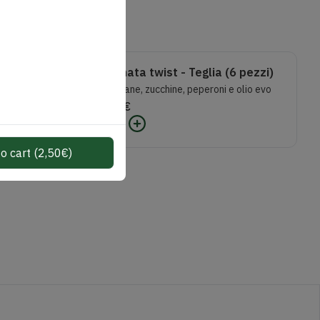
Caponata twist - Teglia (6 pezzi)
Melanzane, zucchine, peperoni e olio evo
12,50
€
0
o cart
(
2,50
€
)