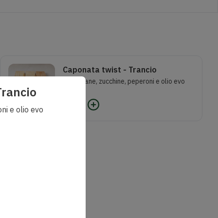
Caponata twist - Trancio
Melanzane, zucchine, peperoni e olio evo
Trancio
2,50
€
0
ni e olio evo