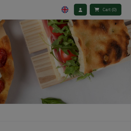
Cart
(
0
)