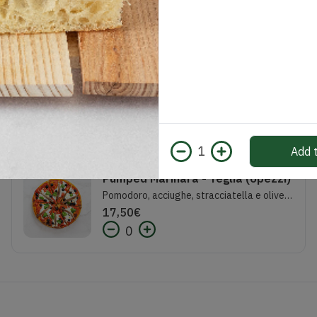
Fresca - Teglia (6 pezzi)
Pomodoro, stracciatella e basilico
12,50
€
0
1
Add t
Pumped Marinara - Teglia (6pezzi)
Pomodoro, acciughe, stracciatella e olive nere
17,50
€
0