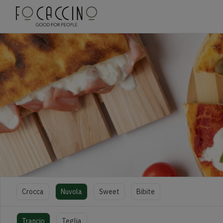
Crocca
Nuvola
Sweet
Bibite
Trancio
Teglia