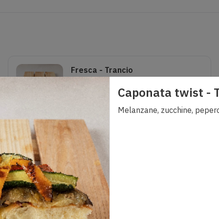
Fresca - Trancio
Pomodoro, stracciatella e basilico
Caponata twist - 
2,50
€
0
Melanzane, zucchine, pepero
Pumped Marinara - Trancio
Pomodoro, acciughe, stracciatella e olive nere
3,50
€
0