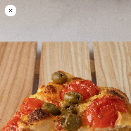
Crocca
Nuvola
Sweet
Bibite
Trancio
Teglia