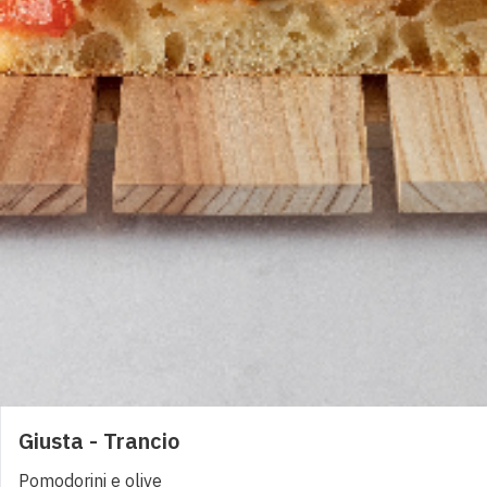
Trancio
Giusta - Trancio
Pomodorini e olive
2,50
€
0
Fresca - Trancio
Pomodoro, stracciatella e basilico
2,50
€
0
Giusta - Trancio
Caponata twist - Trancio
Melanzane, zucchine, peperoni e olio evo
Pomodorini e olive