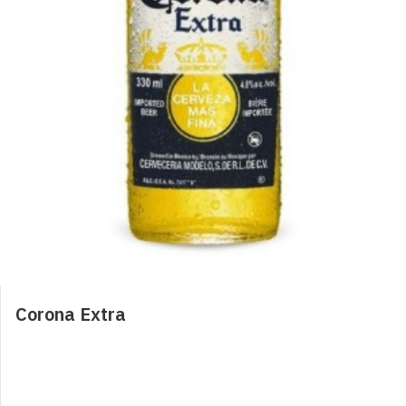
Acqua 50cl
1,20
€
Coca Cola
2,50
€
0
Coca Cola zero
Corona Extra
2,50
€
0