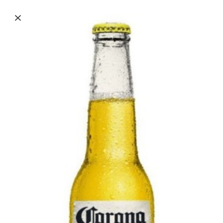
Crocca
Nuvola
Sweet
Bibite
Bibite